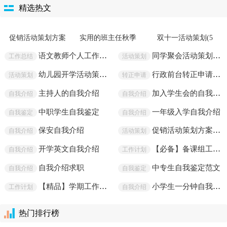
双十一活动策划通用5篇
23-05-24
儿童节活动策划(15篇)
23-05-24
精选热文
促销活动策划方案
实用的班主任秋季
双十一活动策划(5
通用15篇
学期工作计划3篇
篇)
语文教师个人工作总结
同学聚会活动策划15篇
工作总结
活动策划
幼儿园开学活动策划15篇
行政前台转正申请书12篇
活动策划
转正申请
主持人的自我介绍
加入学生会的自我介绍
自我介绍
自我介绍
中职学生自我鉴定
一年级入学自我介绍
自我鉴定
自我介绍
保安自我介绍
促销活动策划方案(通用15篇)
自我介绍
活动策划
开学英文自我介绍
【必备】备课组工作计划3篇
自我介绍
工作计划
自我介绍求职
中专生自我鉴定范文
自我介绍
自我鉴定
【精品】学期工作计划模板集锦十篇
小学生一分钟自我介绍
工作计划
自我介绍