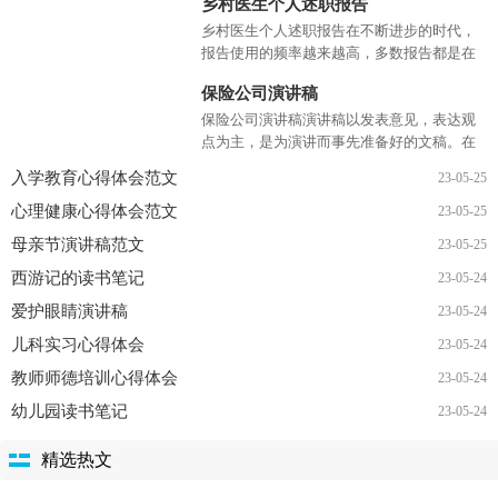
讲话致辞
更多>>
乡村医生个人述职报告
乡村医生个人述职报告在不断进步的时代，
报告使用的频率越来越高，多数报告都是在
事情做完或发生后撰写的。一听到写报告马
保险公司演讲稿
上头昏脑涨？下面是小编...
保险公司演讲稿演讲稿以发表意见，表达观
点为主，是为演讲而事先准备好的文稿。在
社会发展不断提速的今天，需要使用演讲稿
入学教育心得体会范文
23-05-25
的事情愈发增多，大家知道...
心理健康心得体会范文
23-05-25
母亲节演讲稿范文
23-05-25
西游记的读书笔记
23-05-24
爱护眼睛演讲稿
23-05-24
儿科实习心得体会
23-05-24
教师师德培训心得体会
23-05-24
幼儿园读书笔记
23-05-24