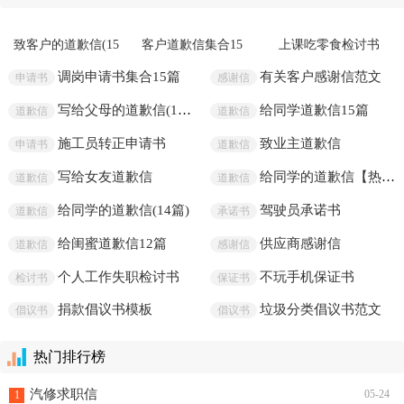
给英语老师的道歉信
23-05-24
精选热文
致客户的道歉信(15
客户道歉信集合15
上课吃零食检讨书
篇)
篇
调岗申请书集合15篇
有关客户感谢信范文
申请书
感谢信
写给父母的道歉信(15篇)
给同学道歉信15篇
道歉信
道歉信
施工员转正申请书
致业主道歉信
申请书
道歉信
写给女友道歉信
给同学的道歉信【热门】
道歉信
道歉信
给同学的道歉信(14篇)
驾驶员承诺书
道歉信
承诺书
给闺蜜道歉信12篇
供应商感谢信
道歉信
感谢信
个人工作失职检讨书
不玩手机保证书
检讨书
保证书
捐款倡议书模板
垃圾分类倡议书范文
倡议书
倡议书