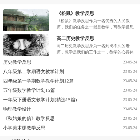
《松鼠》教学反思
《松鼠》教学反思作为一名优秀的人民教
师，我们的任务之一就是教学，写教学反思
能总结我们的教学经验，那么教学反思应该
高二历史教学反思
怎么写才合适呢？下面是小编...
高二历史教学反思身为一名到岗不久的老
师，教学是我们的工作之一，教学的心得体
会可以总结在教学反思中，那么什么样的教
历史教学反思
23-05-24
学反思才是好的呢？下面是小...
八年级第二学期语文教学计划
23-05-24
四年级第一学期数学教学计划12篇
23-05-24
五年级数学教学计划15篇
23-05-24
一年级下册语文教学计划(精选15篇)
23-05-24
物理教学设计
23-05-24
《秋姑娘的信》教学反思
23-05-24
小学美术课教学反思
23-05-24