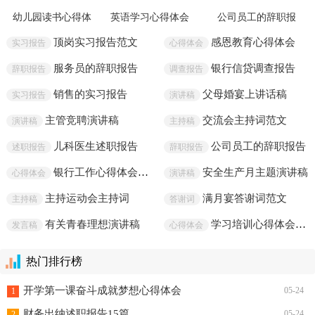
精选热文
幼儿园读书心得体
英语学习心得体会
公司员工的辞职报
会
(汇编15篇)
告15篇
顶岗实习报告范文
感恩教育心得体会
实习报告
心得体会
服务员的辞职报告
银行信贷调查报告
辞职报告
调查报告
销售的实习报告
父母婚宴上讲话稿
实习报告
演讲稿
主管竞聘演讲稿
交流会主持词范文
演讲稿
主持稿
儿科医生述职报告
公司员工的辞职报告
述职报告
辞职报告
银行工作心得体会范文
安全生产月主题演讲稿
心得体会
演讲稿
主持运动会主持词
满月宴答谢词范文
主持稿
答谢词
有关青春理想演讲稿
学习培训心得体会范文
发言稿
心得体会
热门排行榜