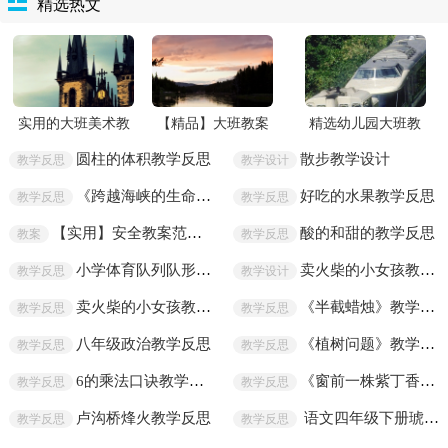
精选热文
实用的大班美术教
【精品】大班教案
精选幼儿园大班教
案模板6篇
模板汇编八篇
案范文集合10篇
圆柱的体积教学反思
散步教学设计
教学反思
教学设计
《跨越海峡的生命桥》教学反思
好吃的水果教学反思
教学反思
教学反思
【实用】安全教案范文集合七篇
酸的和甜的教学反思
教案
教学反思
小学体育队列队形教学反思
卖火柴的小女孩教学设计
教学反思
教学设计
卖火柴的小女孩教学反思
《半截蜡烛》教学反思
教学反思
教学反思
八年级政治教学反思
《植树问题》教学反思
教学反思
教学反思
6的乘法口诀教学反思
《窗前一株紫丁香》教学反思
教学反思
教学反思
卢沟桥烽火教学反思
语文四年级下册琥珀教学反思
教学反思
教学反思