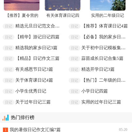
【推荐】夏令营的
有关体育课日记四
实用的二年级日记
日记四篇
篇
三篇
精选元旦日记范文合集六篇
【推荐】体育课日记4篇
日记
日记
【精华】游记日记四篇
【必备】我的家乡日记三篇
日记
日记
精选我的家乡日记3篇
关于初中日记模板集锦五篇
日记
日记
【精品】日记作文三篇
蒜苗成长日记合集5篇
日记
日记
有关感恩节日记3篇
精选开学日记3篇
日记
日记
关于体育课日记4篇
【热门】二年级的日记三篇
日记
日记
小学生优秀日记
小学日记四篇
日记
日记
关于过年日记三篇
实用的过年日记三篇
日记
日记
热门排行榜
我的暑假日记作文汇编7篇
05-20
1