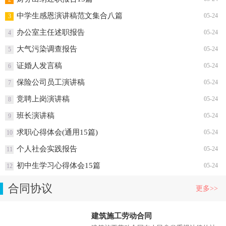
开学第一课奋斗成就梦想心得体会
05-24
1
财务出纳述职报告15篇
05-24
2
中学生感恩演讲稿范文集合八篇
05-24
3
办公室主任述职报告
05-24
4
大气污染调查报告
05-24
5
证婚人发言稿
05-24
6
保险公司员工演讲稿
05-24
7
竞聘上岗演讲稿
05-24
8
班长演讲稿
05-24
9
求职心得体会(通用15篇)
05-24
10
个人社会实践报告
05-24
11
初中生学习心得体会15篇
05-24
12
合同协议
更多>>