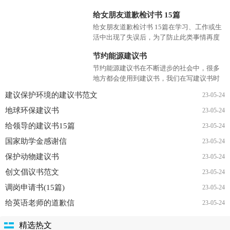
条据书信
更多>>
给女朋友道歉检讨书 15篇
给女朋友道歉检讨书 15篇在学习、工作或生
活中出现了失误后，为了防止此类事情再度
出现，常常要求写检讨书，以对出现的问题
节约能源建议书
和过错进行检讨，在写检...
节约能源建议书在不断进步的社会中，很多
地方都会使用到建议书，我们在写建议书时
要分条列出建议的具体内容。为了让您在写
建议保护环境的建议书范文
23-05-24
建议书时更加简单方便...
地球环保建议书
23-05-24
给领导的建议书15篇
23-05-24
国家助学金感谢信
23-05-24
保护动物建议书
23-05-24
创文倡议书范文
23-05-24
调岗申请书(15篇)
23-05-24