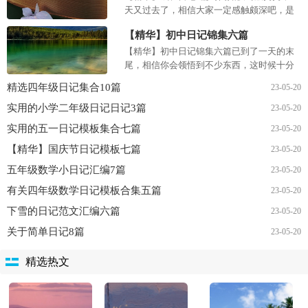
天又过去了，相信大家一定感触颇深吧，是
时候写好总结，写好日记了。快来参考日记
【精华】初中日记锦集六篇
是怎么写的吧，以下是小编...
【精华】初中日记锦集六篇已到了一天的末
尾，相信你会领悟到不少东西，这时候十分
有必须要写一篇日记了。那么日记有什么格
精选四年级日记集合10篇
23-05-20
式呢？以下是小编精心整...
实用的小学二年级日记日记3篇
23-05-20
实用的五一日记模板集合七篇
23-05-20
【精华】国庆节日记模板七篇
23-05-20
五年级数学小日记汇编7篇
23-05-20
有关四年级数学日记模板合集五篇
23-05-20
下雪的日记范文汇编六篇
23-05-20
关于简单日记8篇
23-05-20
精选热文