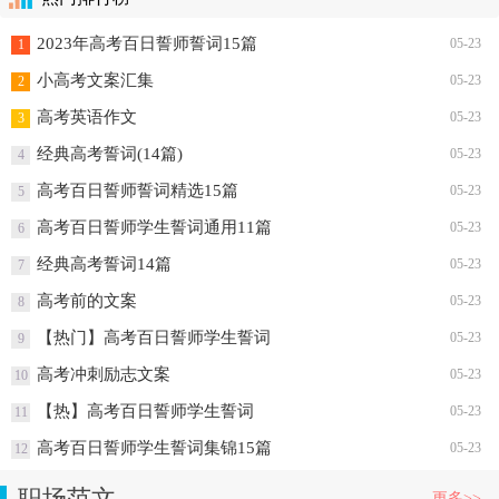
2023年高考百日誓师誓词
国旗下讲话：面对高考准备好了吗
高考
高考
热门排行榜
2023年高考百日誓师誓词15篇
05-23
1
小高考文案汇集
05-23
2
高考英语作文
05-23
3
经典高考誓词(14篇)
05-23
4
高考百日誓师誓词精选15篇
05-23
5
高考百日誓师学生誓词通用11篇
05-23
6
经典高考誓词14篇
05-23
7
高考前的文案
05-23
8
【热门】高考百日誓师学生誓词
05-23
9
高考冲刺励志文案
05-23
10
【热】高考百日誓师学生誓词
05-23
11