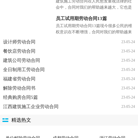
建筑施工劳动合同
建筑施工劳动合同在人民愈发重视法律的社
会中，合同对我们的帮助越来越大，它也是
减少和防止发生争议的重要措施。那么合同
员工试用期劳动合同13篇
要怎么拟定？想必这让大...
员工试用期劳动合同13篇现今很多公民的维
权意识在不断增强，合同对我们的帮助越来
越大，签订合同也是最有效的法律依据之
设计师劳动合同
23-05-24
一。那么正式、规范的合...
餐饮店劳动合同
23-05-24
建筑公司劳动合同
23-05-24
全日制用工劳动合同
23-05-24
福建省劳动合同
23-05-24
解除劳动合同书
23-05-24
经典购房合同5篇
23-05-24
江西建筑施工企业劳动合同
23-05-24