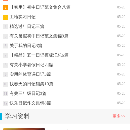
【实用】初中日记范文集合八篇
05-20
2
工地实习日记
05-20
3
精选过年日记三篇
05-20
4
有关暑假初中日记范文集锦9篇
05-20
5
关于我的日记3篇
05-20
6
【精品】五一日记模板汇总6篇
05-20
7
有关小学暑假日记四篇
05-20
8
实用的体育课日记3篇
05-20
9
找春天的日记锦集10篇
05-20
10
有关三年级日记3篇
05-20
11
快乐日记作文集锦8篇
05-20
12
学习资料
更多>>