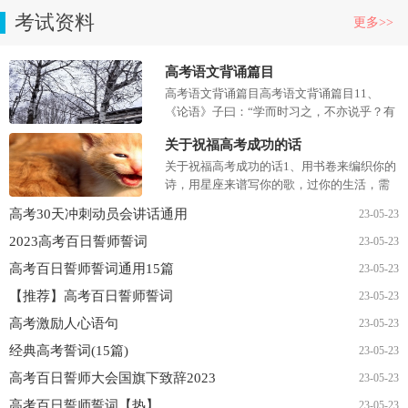
考试资料
更多>>
高考语文背诵篇目
高考语文背诵篇目高考语文背诵篇目11、
《论语》子曰：“学而时习之，不亦说乎？有
朋自远方来，不亦乐乎？人不知而不愠，不
关于祝福高考成功的话
亦君子（《学而》）曾子曰：“吾日三...
关于祝福高考成功的话1、用书卷来编织你的
诗，用星座来谱写你的歌，过你的生活，需
要幻想的音符。2、高考临近了，收到了我的
高考30天冲刺动员会讲话通用
23-05-23
祝福，祝你考试心情愉快，轻...
2023高考百日誓师誓词
23-05-23
高考百日誓师誓词通用15篇
23-05-23
【推荐】高考百日誓师誓词
23-05-23
高考激励人心语句
23-05-23
经典高考誓词(15篇)
23-05-23
高考百日誓师大会国旗下致辞2023
23-05-23
高考百日誓师誓词【热】
23-05-23