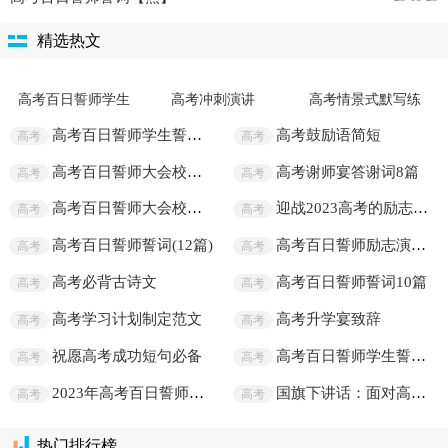
精选热文
高考冲刺演讲
高考情景式默写练
习题
高考百日誓师学生
誓词精选11篇
高考百日誓师学生誓词(汇编11篇)
高考鼓励语简短
高考
高考
高考百日誓师大会校长发言15篇
高考谢师宴答谢词8篇
高考
高考
高考百日誓师大会校长发言(15篇)
迎战2023高考的励志短句
高考
高考
高考百日誓师誓词(12篇)
高考百日誓师励志演讲稿
高考
高考
高考必背古诗文
高考百日誓师誓词10篇
高考
高考
高考学习计划制定范文
高考升学宴致辞
高考
高考
祝愿高考成功短句必备
高考百日誓师学生誓词汇编11篇
高考
高考