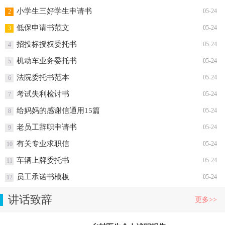
热门排行榜
汽修求职信
05-24
1
小学生三好学生申请书
05-24
2
低保申请书范文
05-24
3
招投标授权委托书
05-24
4
机动车业务委托书
05-24
5
法院委托书范本
05-24
6
考试失利检讨书
05-24
7
给妈妈的感谢信通用15篇
05-24
8
老员工辞职申请书
05-24
9
有关专业求职信
05-24
10
车辆上牌委托书
05-24
11
员工承诺书模板
05-24
12