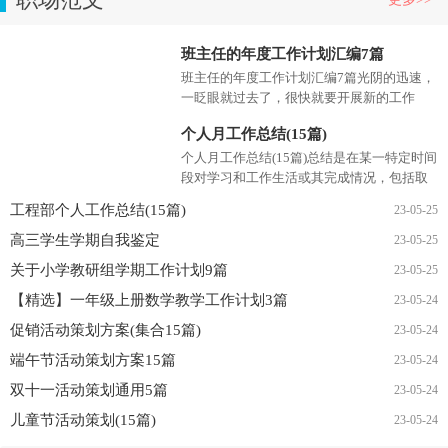
高考百日誓师学生誓词集锦15篇
05-23
12
职场范文
更多>>
班主任的年度工作计划汇编7篇
班主任的年度工作计划汇编7篇光阴的迅速，
一眨眼就过去了，很快就要开展新的工作
了，请一起努力，写一份计划吧。相信大家
个人月工作总结(15篇)
又在为写计划犯愁了？下面是...
个人月工作总结(15篇)总结是在某一特定时间
段对学习和工作生活或其完成情况，包括取
得的成绩、存在的问题及得到的经验和教训
工程部个人工作总结(15篇)
23-05-25
加以回顾和分析的...
高三学生学期自我鉴定
23-05-25
关于小学教研组学期工作计划9篇
23-05-25
【精选】一年级上册数学教学工作计划3篇
23-05-24
促销活动策划方案(集合15篇)
23-05-24
端午节活动策划方案15篇
23-05-24